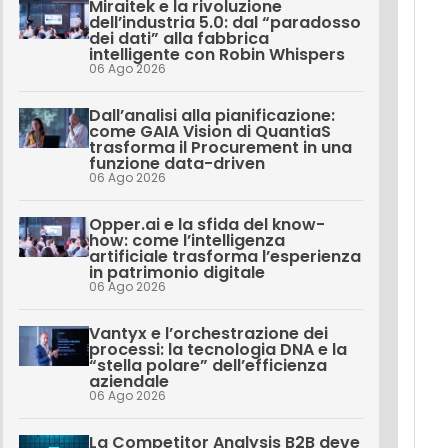
Miraitek e la rivoluzione
dell’industria 5.0: dal “paradosso
dei dati” alla fabbrica
intelligente con Robin Whispers
06 Ago 2026
Dall’analisi alla pianificazione:
come GAIA Vision di QuantiaS
trasforma il Procurement in una
funzione data-driven
06 Ago 2026
Opper.ai e la sfida del know-
how: come l’intelligenza
artificiale trasforma l’esperienza
in patrimonio digitale
06 Ago 2026
Vantyx e l’orchestrazione dei
processi: la tecnologia DNA e la
“stella polare” dell’efficienza
aziendale
06 Ago 2026
La Competitor Analysis B2B deve