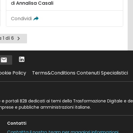
di
Annalisa Casali
Condividi
Pagina
 1 di 6
successiva
i
ookie Policy
Terms&Conditions Contenuti Specialistici
te e portali B2B dedicati ai temi della Trasformazione Digitale e de
imprese e pubbliche amministrazioni italiane.
Contatti
Contatta il nostro team per maggiori informazioni