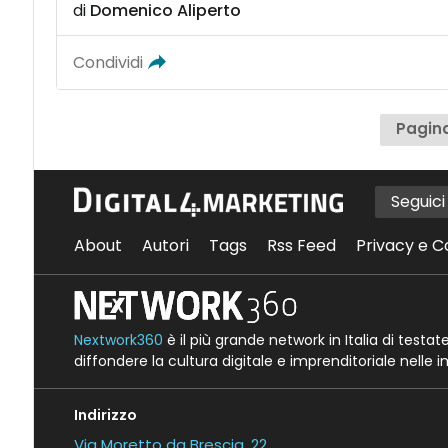
di
Domenico Aliperto
Condividi
Pagina
Seguic
About
Autori
Tags
Rss Feed
Privacy e C
Nextwork360
è il più grande network in Italia di testa
diffondere la cultura digitale e imprenditoriale nelle 
Indirizzo
Via Moretto da Brescia, 22