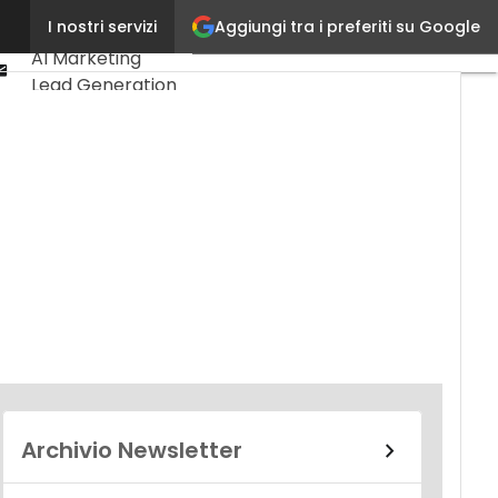
Linkedin
Aggiungi tra i preferiti su Google
I nostri servizi
Ultimi articoli
Youtube-
AI Marketing
play
Email
Lead Generation
Content
Marketing
Martech &
Salestech
Archivio Newsletter