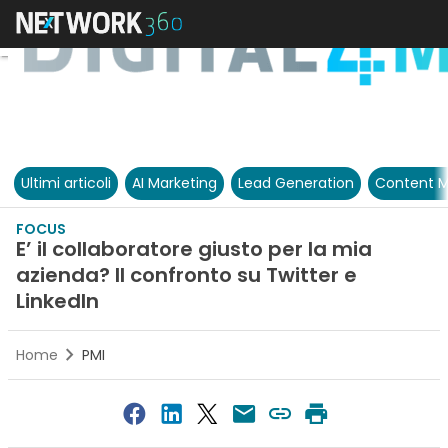
Ultimi articoli
AI Marketing
Lead Generation
Content M
FOCUS
E’ il collaboratore giusto per la mia
azienda? Il confronto su Twitter e
LinkedIn
Home
PMI