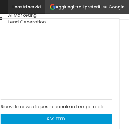
Linkedin
Aggiungi tra i preferiti su Google
I nostri servizi
Ultimi articoli
Youtube-
AI Marketing
play
Email
Lead Generation
Content
Marketing
Martech &
Salestech
Ricevi le news di questo canale in tempo reale
RSS FEED