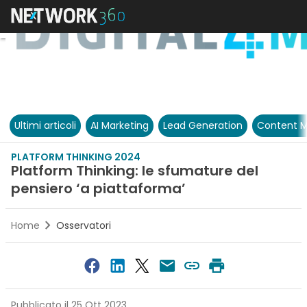
Ultimi articoli
AI Marketing
Lead Generation
Content M
PLATFORM THINKING 2024
Platform Thinking: le sfumature del
pensiero ‘a piattaforma’
Home
Osservatori
Pubblicato il 25 Ott 2023