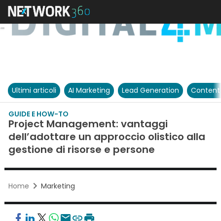
Ultimi articoli
AI Marketing
Lead Generation
Content
GUIDE E HOW-TO
Project Management: vantaggi
dell’adottare un approccio olistico alla
gestione di risorse e persone
Home
Marketing