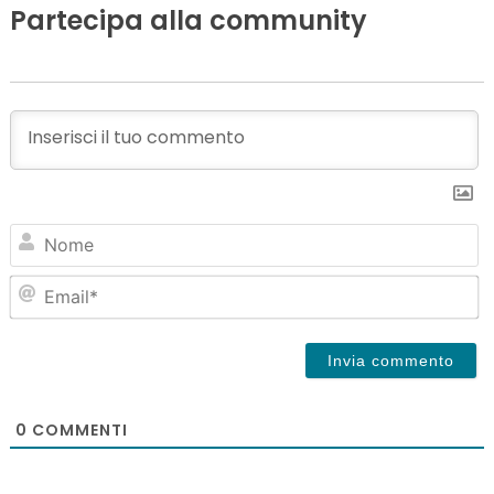
Partecipa alla community
N
Em
0
COMMENTI