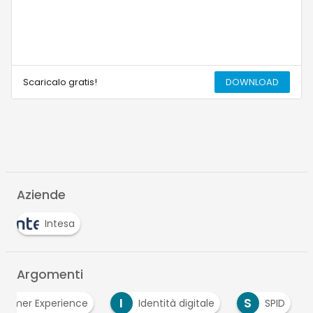
Scaricalo gratis!
DOWNLOAD
Aziende
Intesa
Argomenti
I
S
tomer Experience
Identità digitale
SPID