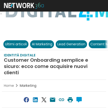
Ultimi articoli
AI Marketing
Lead Generation
Content M
IDENTITÀ DIGITALE
Customer Onboarding semplice e
sicuro: ecco come acquisire nuovi
clienti
Home
Marketing