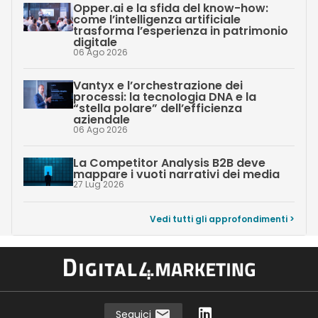
Opper.ai e la sfida del know-how:
come l’intelligenza artificiale
trasforma l’esperienza in patrimonio
digitale
06 Ago 2026
Vantyx e l’orchestrazione dei
processi: la tecnologia DNA e la
“stella polare” dell’efficienza
aziendale
06 Ago 2026
La Competitor Analysis B2B deve
mappare i vuoti narrativi dei media
27 Lug 2026
Vedi tutti gli approfondimenti >
Seguici