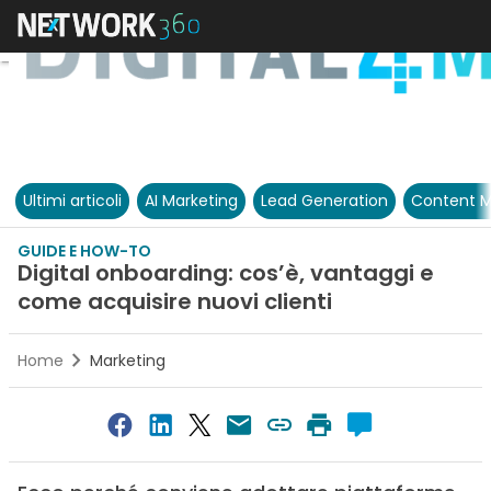
Ultimi articoli
AI Marketing
Lead Generation
Content M
GUIDE E HOW-TO
Digital onboarding: cos’è, vantaggi e
come acquisire nuovi clienti
Home
Marketing