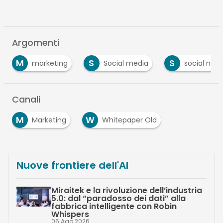
Argomenti
M
S
S
marketing
Social media
social netwo
Canali
M
W
Marketing
Whitepaper Old
Nuove frontiere dell'AI
Miraitek e la rivoluzione dell’industria
5.0: dal “paradosso dei dati” alla
fabbrica intelligente con Robin
Whispers
06 Ago 2026