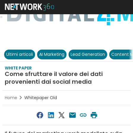
Ultimi articoli
AI Marketing
Lead Generation
Content M
WHITE PAPER
Come sfruttare il valore dei dati
provenienti dai social media
Home
Whitepaper Old