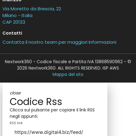
Via Moretto da Brescia, 22
Milano - Italia
CAP 20133
Contatti
Contatta il nostro team per maggiori informazioni
Nextwork360 - Codice fiscale e Partita IVA 13868590962 - ©
2026 Nextwork360. ALL RIGHTS RESERVED. ISP AWS
Mappa del sito
close
Codice Rss
Clicca sul pulsante per copiare il link RSS
negli appunti.
RSS link