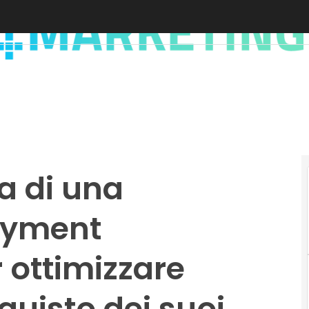
a di una
ayment
 ottimizzare
quisto dei suoi