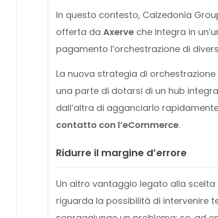
In questo contesto, Calzedonia Group
offerta da
Axerve
che integra in un’
pagamento l’orchestrazione di diverse
La nuova strategia di orchestrazion
una parte di dotarsi di un hub integ
dall’altra di agganciarlo rapidament
contatto con l’eCommerce
.
Ridurre il margine d’errore
Un altro vantaggio legato alla scelt
riguarda la possibilità di intervenir
sopraggiunge un problema: se, ad esem