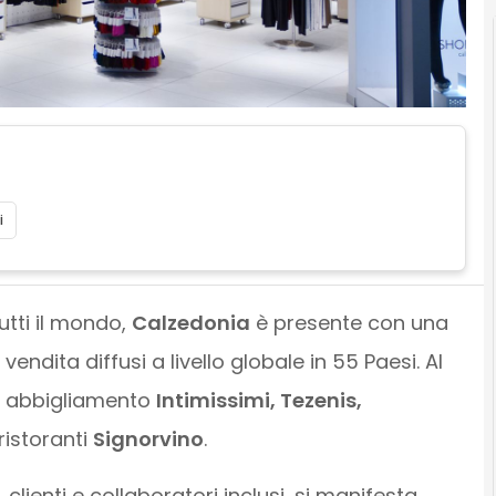
i
utti il mondo,
Calzedonia
è presente con una
 vendita diffusi a livello globale in 55 Paesi. Al
i abbigliamento
Intimissimi, Tezenis,
ristoranti
Signorvino
.
 clienti e collaboratori inclusi, si manifesta