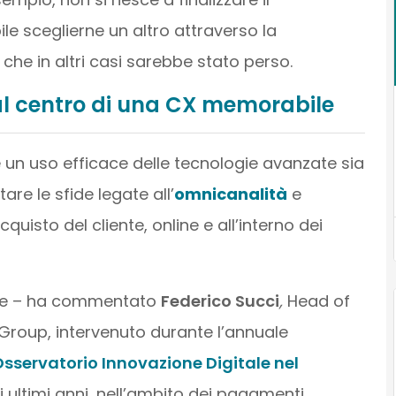
 sceglierne un altro attraverso la
che in altri casi sarebbe stato perso.
al centro di una CX memorabile
e un uso efficace delle tecnologie avanzate sia
re le sfide legate all’
omnicanalità
e
uisto del cliente, online e all’interno dei
ale – ha commentato
Federico Succi
,
Head of
 Group, intervenuto durante l’annuale
sservatorio Innovazione Digitale nel
li ultimi anni, nell’ambito dei pagamenti