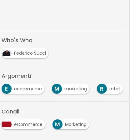
Who's Who
Federico Succi
Argomenti
E
M
R
ecommerce
marketing
retail
Canali
M
eCommerce
Marketing