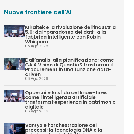
Nuove frontiere dell'AI
Miraitek e la rivoluzione dell’industria
5.0: dal “paradosso dei dati” alla
fabbrica intelligente con Robin
Whispers
06 Ago 2026
Dall’analisi alla pianificazione: come
GAIA Vision di QuantiaS trasforma il
Procurement in una funzione data-
driven
06 Ago 2026
Opper.ai e la sfida del know-how:
come l’intelligenza artificiale
trasforma l’esperienza in patrimonio
digitale
06 Ago 2026
Vantyx e l’orchestrazione dei
processi: la tecnologia DNA e la