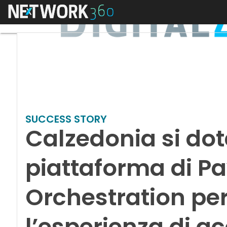
Menu
SUCCESS STORY
Calzedonia si dot
piattaforma di P
Orchestration per
l’esperienza di ac