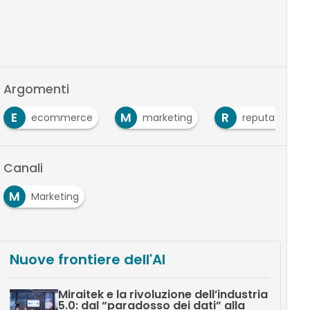
Argomenti
E
M
R
ecommerce
marketing
reputazione
Canali
M
Marketing
Nuove frontiere dell'AI
Miraitek e la rivoluzione dell’industria
5.0: dal “paradosso dei dati” alla