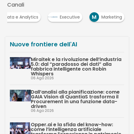
Canali
M
ig Data e Analytics
Executive
Marketing
Nuove frontiere dell'AI
Miraitek e la rivoluzione dell’industria
5.0: dal “paradosso dei dati” alla
fabbrica intelligente con Robin
Whispers
06 Ago 2026
Dall’analisi alla pianificazione: come
GAIA Vision di QuantiaS trasforma il
Procurement in una funzione data-
driven
06 Ago 2026
Opper.ai e la sfida del know-how:
come l’intelligenza artificiale