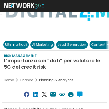
Ultimi articoli
AI Marketing
Lead Generation
Content M
RISK MANAGEMENT
L’importanza dei “dati” per valutare le
5C del credit risk
Home
Finance
Planning & Analytics