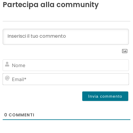
Partecipa alla community
N
Em
0
COMMENTI