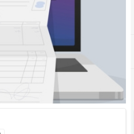
B
B2B
Executive
i