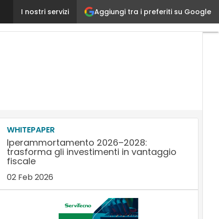
Aggiungi tra i preferiti su Google
Fattura digitale b2b: le prossime tappe
I nostri servizi
Ultimi
articoli
AI
Marketing
Lead
Generation
Content
Marketing
Martech
&
Salestech
WHITEPAPER
Iperammortamento 2026–2028:
trasforma gli investimenti in vantaggio
fiscale
02 Feb 2026