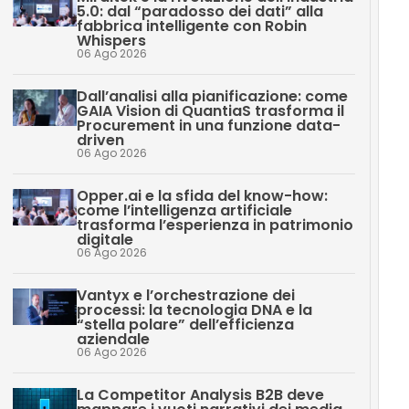
5.0: dal “paradosso dei dati” alla
fabbrica intelligente con Robin
Whispers
06 Ago 2026
Dall’analisi alla pianificazione: come
GAIA Vision di QuantiaS trasforma il
Procurement in una funzione data-
driven
06 Ago 2026
Opper.ai e la sfida del know-how:
come l’intelligenza artificiale
trasforma l’esperienza in patrimonio
digitale
06 Ago 2026
Vantyx e l’orchestrazione dei
processi: la tecnologia DNA e la
“stella polare” dell’efficienza
aziendale
06 Ago 2026
La Competitor Analysis B2B deve