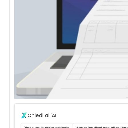
Chiedi all'AI
Riassumi questo articolo
Approfondisci con altre font