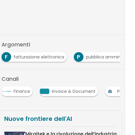
Argomenti
F
P
fatturazione elettronica
pubblica amministrazi
Canali
Finance
Invoice & Document
PMI
Nuove frontiere dell'AI
Miraitek e la rivoluzione dell’industria