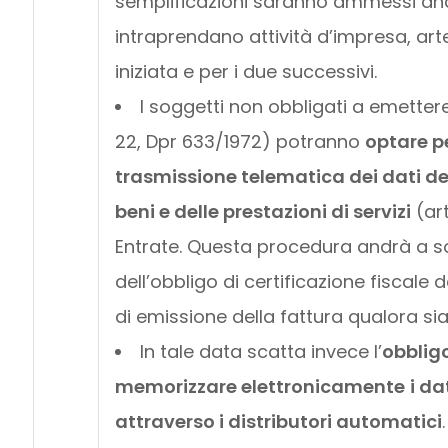
semplificazioni saranno ammessi anch
intraprendano attività d’impresa, arte 
iniziata e per i due successivi.
I soggetti non obbligati a emettere 
22, Dpr 633/1972) potranno
optare p
trasmissione telematica dei dati dei 
beni e delle prestazioni di servizi
(art
Entrate. Questa procedura andrà a so
dell’obbligo di certificazione fiscale 
di emissione della fattura qualora si
In tale data scatta invece l’
obblig
memorizzare elettronicamente
i da
attraverso i distributori automatici