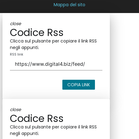
Nextwork360
è il più grande network in Italia di testate e
portali B2B dedicati ai temi della Trasformazione Digitale e
dell’Innovazione Imprenditoriale. Ha la missione di diffondere
la cultura digitale e imprenditoriale nelle imprese e pubbliche
amministrazioni italiane.
Indirizzo
Via Moretto da Brescia, 22
Milano - Italia
CAP 20133
Contatti
Contatta il nostro team per maggiori informazioni
Nextwork360 - Codice fiscale e Partita IVA 13868590962 - ©
2026 Nextwork360. ALL RIGHTS RESERVED. ISP AWS
Mappa del sito