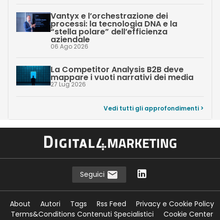
Nuove frontiere dell'AI
Miraitek e la rivoluzione dell’industria
5.0: dal “paradosso dei dati” alla
fabbrica intelligente con Robin
Whispers
06 Ago 2026
Dall’analisi alla pianificazione: come
GAIA Vision di QuantiaS trasforma il
Procurement in una funzione data-
driven
06 Ago 2026
Opper.ai e la sfida del know-how:
come l’intelligenza artificiale
trasforma l’esperienza in patrimonio
digitale
06 Ago 2026
Vantyx e l’orchestrazione dei