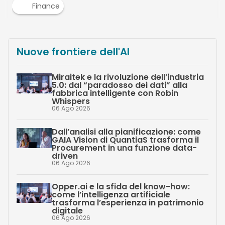
Argomenti
F
fintech
PMI
Canali
Finance