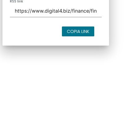
close
Codice Rss
Clicca sul pulsante per copiare il link RSS
negli appunti.
RSS link
COPIA LINK
close
Codice Rss
Clicca sul pulsante per copiare il link RSS
negli appunti.
RSS link