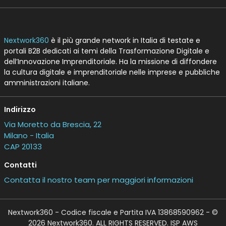
processi: la tecnologia DNA e la
“stella polare” dell’efficienza
aziendale
06 Ago 2026
La Competitor Analysis B2B deve
mappare i vuoti narrativi dei media
27 Lug 2026
Vedi tutti gli approfondimenti >
Seguici
About
Autori
Tags
Rss Feed
Privacy e Cookie Policy
Terms&Conditions Contenuti Specialistici
Cookie Center