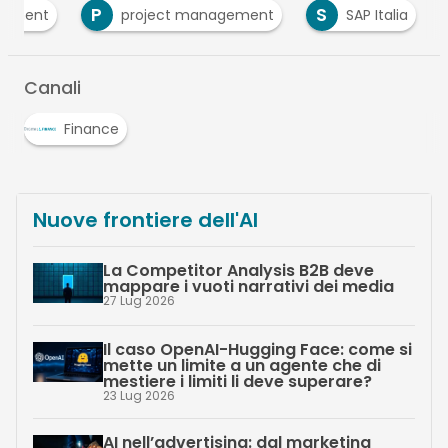
P
S
gement
project management
SAP Italia
Canali
Finance
Nuove frontiere dell'AI
La Competitor Analysis B2B deve
mappare i vuoti narrativi dei media
27 Lug 2026
Il caso OpenAI-Hugging Face: come si
mette un limite a un agente che di
mestiere i limiti li deve superare?
23 Lug 2026
AI nell’advertising: dal marketing