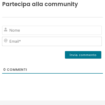
Partecipa alla community
N
Em
0
COMMENTI