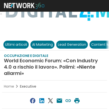
Ultimi articoli
AI Marketing
Lead Generation
Content M
OCCUPAZIONE E DIGITALE
World Economic Forum: «Con Industry
4.0 a rischio il lavoro». Polimi: «Niente
allarmi»
Home
Executive