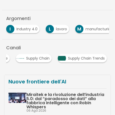
Argomenti
L
M
M
O
lavoro
manufacturing
MIT
Canali
utive
Supply Chain
Supply Chain Trends
Nuove frontiere dell'AI
Miraitek e la rivoluzione dell’industria
5.0: dal “paradosso dei dati” alla
fabbrica intelligente con Robin
Whispers
06 Ago 2026