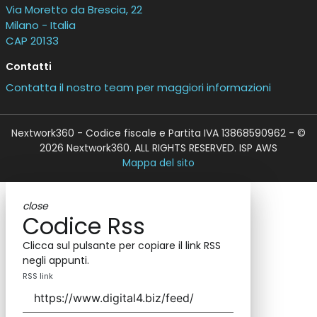
Via Moretto da Brescia, 22
Milano - Italia
CAP 20133
Contatti
Contatta il nostro team per maggiori informazioni
Nextwork360 - Codice fiscale e Partita IVA 13868590962 - ©
2026 Nextwork360. ALL RIGHTS RESERVED. ISP AWS
Mappa del sito
close
Codice Rss
Clicca sul pulsante per copiare il link RSS
negli appunti.
RSS link