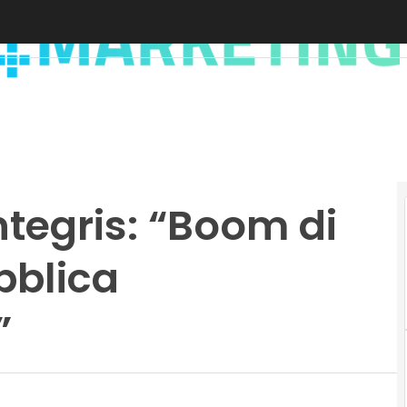
ntegris: “Boom di
bblica
”