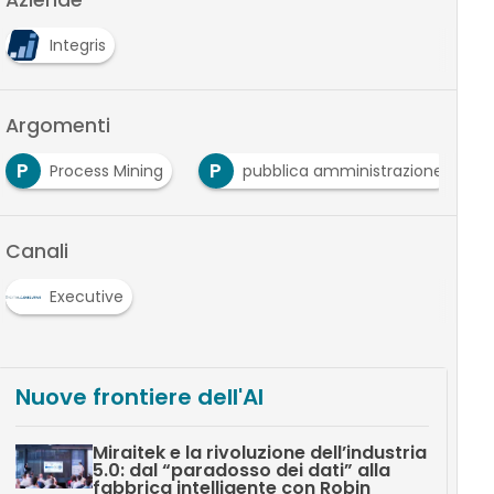
Aziende
Integris
Argomenti
P
P
Process Mining
pubblica amministrazione
Canali
Executive
Nuove frontiere dell'AI
Miraitek e la rivoluzione dell’industria
5.0: dal “paradosso dei dati” alla
fabbrica intelligente con Robin