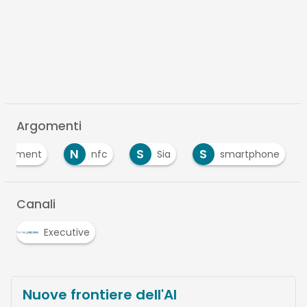
Argomenti
N
S
S
 Payment
nfc
Sia
smartphone
Canali
Executive
Nuove frontiere dell'AI