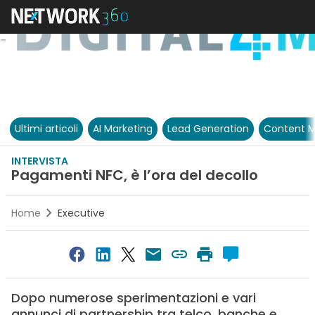
Ultimi articoli
AI Marketing
Lead Generation
Content M
INTERVISTA
Pagamenti NFC, è l’ora del decollo
Home
Executive
Dopo numerose sperimentazioni e vari
annunci di partnership tra telco, banche e