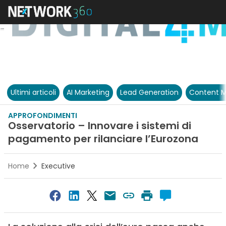
Ultimi articoli
AI Marketing
Lead Generation
Content M
APPROFONDIMENTI
Osservatorio – Innovare i sistemi di
pagamento per rilanciare l’Eurozona
Home
Executive