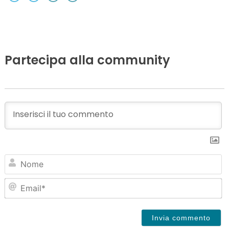
Partecipa alla community
N
Em