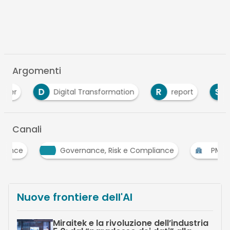
Argomenti
D
R
S
Digital Transformation
report
sicur
Canali
nce
Governance, Risk e Compliance
PMI
Nuove frontiere dell'AI
Miraitek e la rivoluzione dell’industria