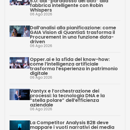
5.0: dal “paradosso dei dati” alla
fabbrica intelligente con Robin
Whispers
06 Ago 2026
Dall’analisi alla pianificazione: come
GAIA Vision di QuantiaS trasforma il
Procurement in una funzione data-
driven
06 Ago 2026
Opper.ai e la sfida del know-how:
come l’intelligenza artificiale
trasforma l’esperienza in patrimonio
digitale
06 Ago 2026
Vantyx e l’orchestrazione dei
processi: la tecnologia DNA e la
“stella polare” dell’efficienza
aziendale
06 Ago 2026
La Competitor Analysis B2B deve
mappare i vuoti narrativi dei media