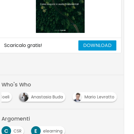
Scaricalo gratis!
DOWNLOAD
Who's Who
Coeli
Anastasia Buda
Mario Levratto
Argomenti
C
E
CSR
elearning