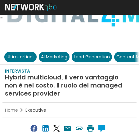
Ultimi articoli
AI Marketing
Lead Generation
Content M
INTERVISTA
Hybrid multicloud, il vero vantaggio
non è nel costo. Il ruolo del managed
services provider
Home
Executive