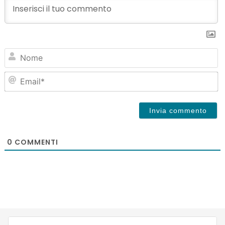
N
Em
0
COMMENTI