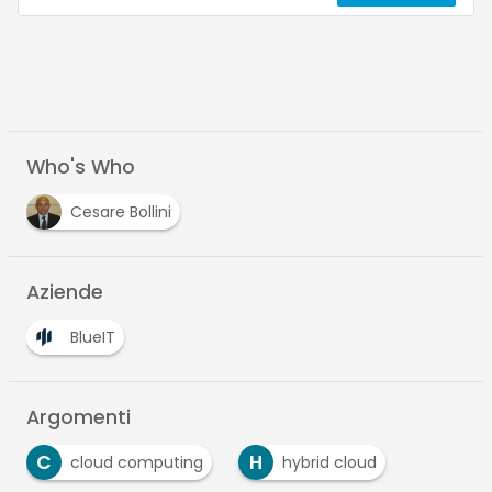
Who's Who
Cesare Bollini
Aziende
BlueIT
Argomenti
C
H
cloud computing
hybrid cloud