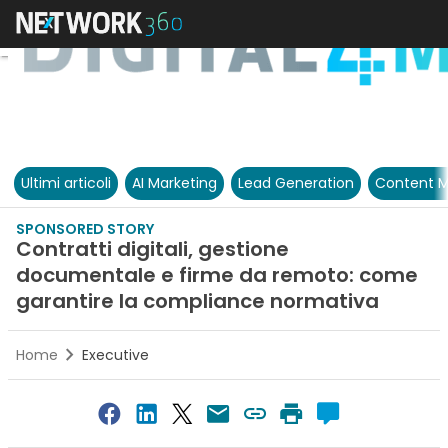
Ultimi articoli
AI Marketing
Lead Generation
Content M
SPONSORED STORY
Contratti digitali, gestione
documentale e firme da remoto: come
garantire la compliance normativa
Home
Executive