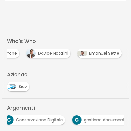
Who's Who
 Perrone
Davide Natalini
Emanuel Sette
Aziende
Siav
Argomenti
G
Conservazione Digitale
gestione documentale