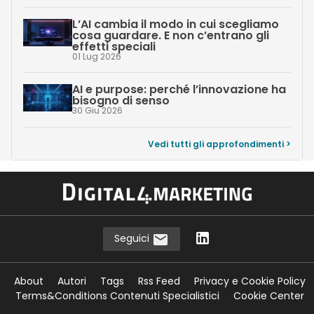
L’AI cambia il modo in cui scegliamo
cosa guardare. E non c’entrano gli
effetti speciali
01 Lug 2026
AI e purpose: perché l’innovazione ha
bisogno di senso
30 Giu 2026
Vedi tutti gli approfondimenti >
Seguici
About
Autori
Tags
Rss Feed
Privacy e Cookie Policy
Terms&Conditions Contenuti Specialistici
Cookie Center