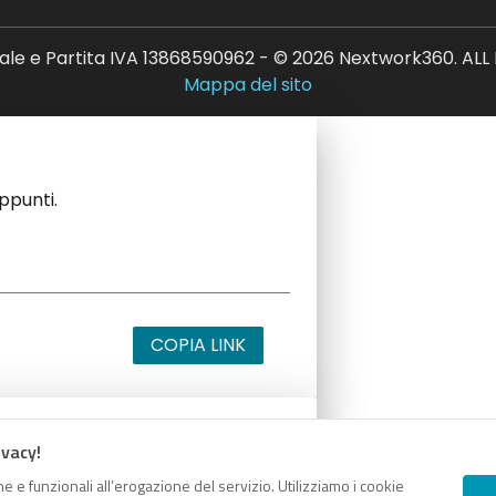
ale e Partita IVA 13868590962 - © 2026 Nextwork360. AL
Mappa del sito
appunti.
COPIA LINK
ivacy!
appunti.
e e funzionali all’erogazione del servizio. Utilizziamo i cookie