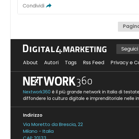
Condividi
Pagina
Seguic
About
Autori
Tags
Rss Feed
Privacy e C
Nextwork360
è il più grande network in Italia di testa
diffondere la cultura digitale e imprenditoriale nelle 
Indirizzo
Via Moretto da Brescia, 22
Milano - Italia
CAP 20133