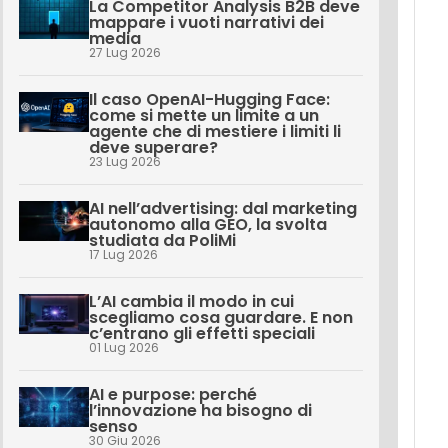
La Competitor Analysis B2B deve
mappare i vuoti narrativi dei
media
27 Lug 2026
Il caso OpenAI-Hugging Face:
come si mette un limite a un
agente che di mestiere i limiti li
deve superare?
23 Lug 2026
AI nell’advertising: dal marketing
autonomo alla GEO, la svolta
studiata da PoliMi
17 Lug 2026
L’AI cambia il modo in cui
scegliamo cosa guardare. E non
c’entrano gli effetti speciali
01 Lug 2026
AI e purpose: perché
l’innovazione ha bisogno di
senso
30 Giu 2026