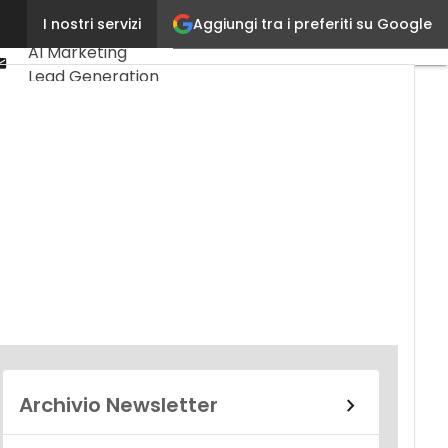
Linkedin
Aggiungi tra i preferiti su Google
I nostri servizi
Ultimi articoli
Youtube-
AI Marketing
play
Email
Lead Generation
Content
Marketing
Martech &
Salestech
Archivio Newsletter