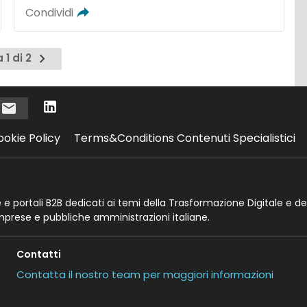
Condividi
Pagina
 1 di 2
successiva
i
ookie Policy
Terms&Conditions Contenuti Specialistici
te e portali B2B dedicati ai temi della Trasformazione Digitale e de
imprese e pubbliche amministrazioni italiane.
Contatti
Contatta il nostro team per maggiori informazioni