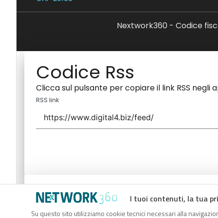
Nextwork360 - Codice fisc
Codice Rss
Clicca sul pulsante per copiare il link RSS negli 
RSS link
Codice Rss
I tuoi contenuti, la tua pr
Clicca sul pulsante per copiare il link RSS negli 
Su questo sito utilizziamo cookie tecnici necessari alla navigazion