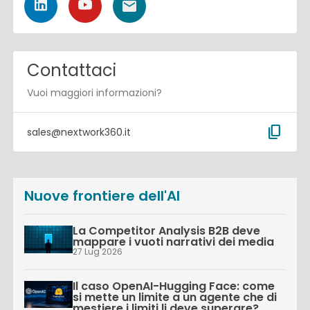
Contattaci
Vuoi maggiori informazioni?
content_copy
sales@nextwork360.it
Nuove frontiere dell'AI
La Competitor Analysis B2B deve
mappare i vuoti narrativi dei media
27 Lug 2026
Il caso OpenAI-Hugging Face: come
si mette un limite a un agente che di
mestiere i limiti li deve superare?