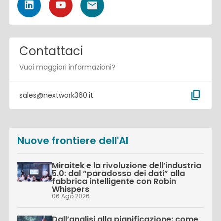
Contattaci
Vuoi maggiori informazioni?
content_copy
sales@nextwork360.it
Nuove frontiere dell'AI
Miraitek e la rivoluzione dell’industria
5.0: dal “paradosso dei dati” alla
fabbrica intelligente con Robin
Whispers
06 Ago 2026
Dall’analisi alla pianificazione: come