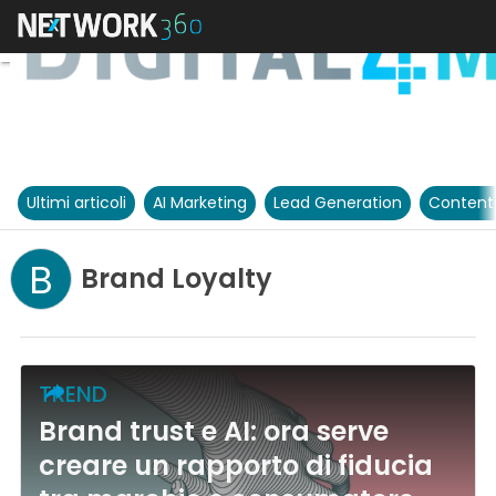
Ultimi articoli
AI Marketing
Lead Generation
Content
B
Brand Loyalty
TREND
Brand trust e AI: ora serve
creare un rapporto di fiducia