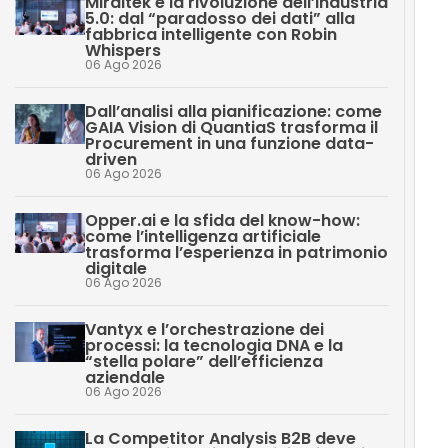
Miraitek e la rivoluzione dell’industria
5.0: dal “paradosso dei dati” alla
fabbrica intelligente con Robin
Whispers
06 Ago 2026
Dall’analisi alla pianificazione: come
GAIA Vision di QuantiaS trasforma il
Procurement in una funzione data-
driven
06 Ago 2026
Opper.ai e la sfida del know-how:
come l’intelligenza artificiale
trasforma l’esperienza in patrimonio
digitale
06 Ago 2026
Vantyx e l’orchestrazione dei
processi: la tecnologia DNA e la
“stella polare” dell’efficienza
aziendale
06 Ago 2026
La Competitor Analysis B2B deve