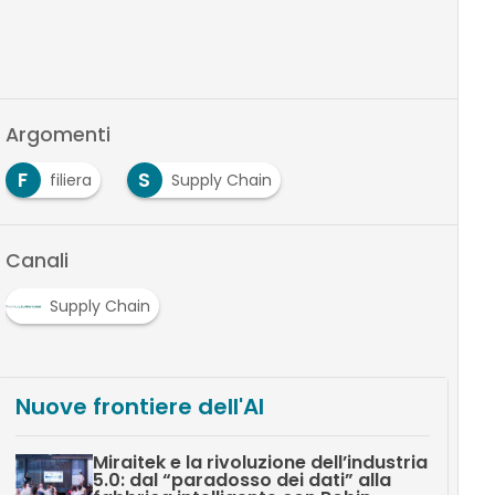
Argomenti
F
S
filiera
Supply Chain
Canali
Supply Chain
Nuove frontiere dell'AI
Miraitek e la rivoluzione dell’industria
5.0: dal “paradosso dei dati” alla