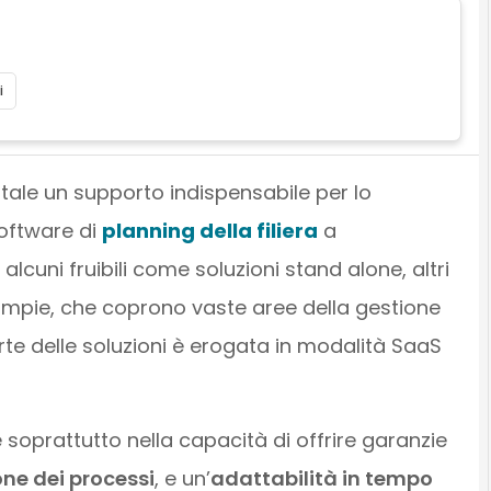
i
itale un supporto indispensabile per lo
software di
planning della filiera
a
cuni fruibili come soluzioni stand alone, altri
ù ampie, che coprono vaste aree della gestione
rte delle soluzioni è erogata in modalità SaaS
e soprattutto nella capacità di offrire garanzie
one dei processi
, e un’
adattabilità in tempo