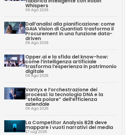
fabbrica intelligente con Robin
Whispers
06 Ago 2026
Dall’analisi alla pianificazione: come
GAIA Vision di QuantiaS trasforma il
Procurement in una funzione data-
driven
06 Ago 2026
Opper.ai e la sfida del know-how:
come l’intelligenza artificiale
trasforma l’esperienza in patrimonio
digitale
06 Ago 2026
Vantyx e l’orchestrazione dei
processi: la tecnologia DNA e la
“stella polare” dell’efficienza
aziendale
06 Ago 2026
La Competitor Analysis B2B deve
mappare i vuoti narrativi dei media
27 Lug 2026