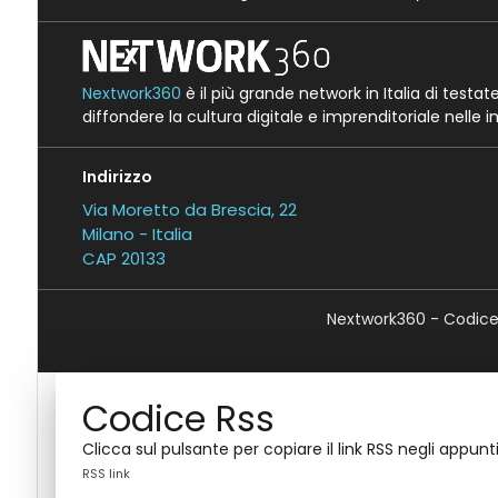
Nextwork360
è il più grande network in Italia di testa
diffondere la cultura digitale e imprenditoriale nelle 
Indirizzo
Via Moretto da Brescia, 22
Milano - Italia
CAP 20133
Nextwork360 - Codice 
Codice Rss
Clicca sul pulsante per copiare il link RSS negli appunti
RSS link