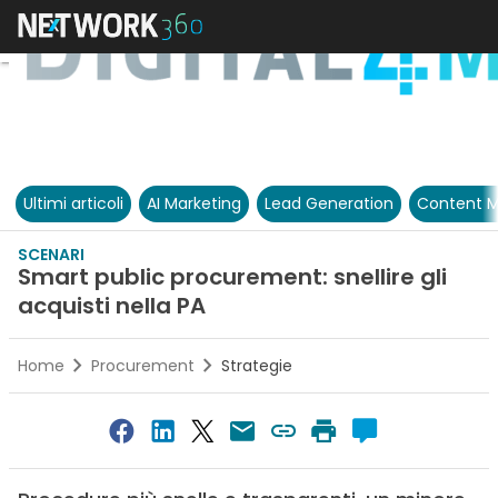
Ultimi articoli
AI Marketing
Lead Generation
Content M
SCENARI
Smart public procurement: snellire gli
acquisti nella PA
Home
Procurement
Strategie