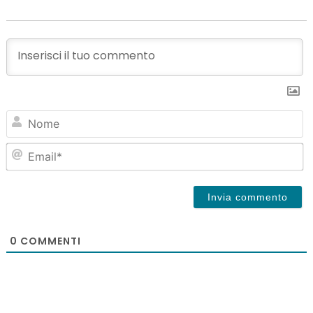
N
Em
0
COMMENTI