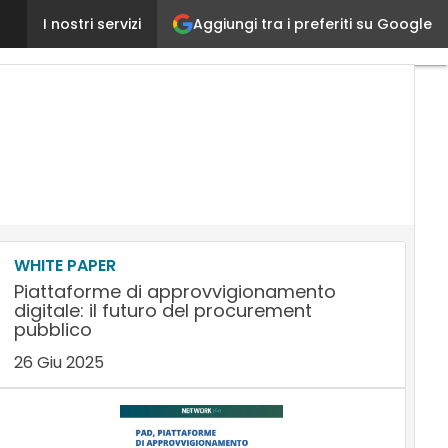
Aggiungi tra i preferiti su Google
I benefici delle Aste online
I nostri servizi
Ultimi
articoli
AI
Marketing
Lead
Generation
Content
Marketing
Martech
&
Salestech
WHITE PAPER
Piattaforme di approvvigionamento
digitale: il futuro del procurement
pubblico
26 Giu 2025