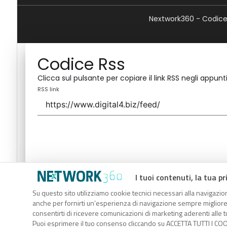
Nextwork360 - Codice 
Codice Rss
Clicca sul pulsante per copiare il link RSS negli appunti
RSS link
I tuoi contenuti, la tua pr
Codice Rss
Su questo sito utilizziamo cookie tecnici necessari alla navigazion
Clicca sul pulsante per copiare il link RSS negli appunti
anche per fornirti un’esperienza di navigazione sempre migliore, p
RSS link
consentirti di ricevere comunicazioni di marketing aderenti alle tu
Puoi esprimere il tuo consenso cliccando su ACCETTA TUTTI I COO