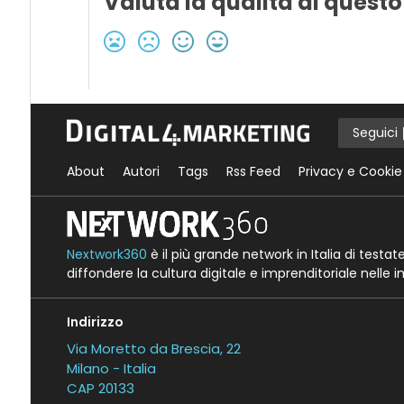
Valuta la qualità di questo
Seguici
About
Autori
Tags
Rss Feed
Privacy e Cookie
Nextwork360
è il più grande network in Italia di testa
diffondere la cultura digitale e imprenditoriale nelle 
Indirizzo
Via Moretto da Brescia, 22
Milano - Italia
CAP 20133