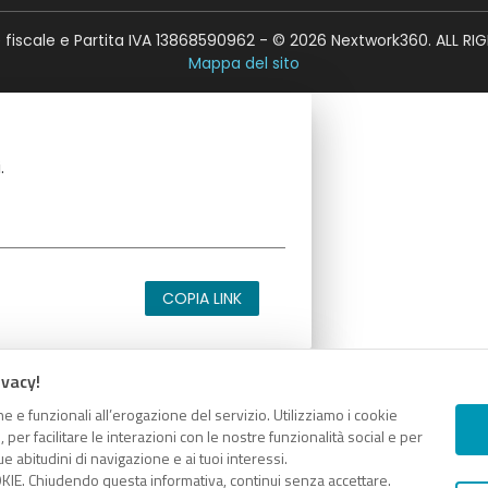
fiscale e Partita IVA 13868590962 - © 2026 Nextwork360. ALL RI
Mappa del sito
.
COPIA LINK
ivacy!
e e funzionali all’erogazione del servizio. Utilizziamo i cookie
.
er facilitare le interazioni con le nostre funzionalità social e per
e abitudini di navigazione e ai tuoi interessi.
KIE. Chiudendo questa informativa, continui senza accettare.