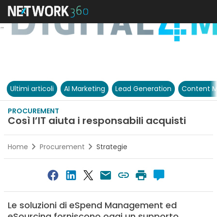
Ultimi articoli
AI Marketing
Lead Generation
Content M
PROCUREMENT
Così l’IT aiuta i responsabili acquisti
Home
Procurement
Strategie
Le soluzioni di eSpend Management ed
eSourcing forniscono oggi un supporto