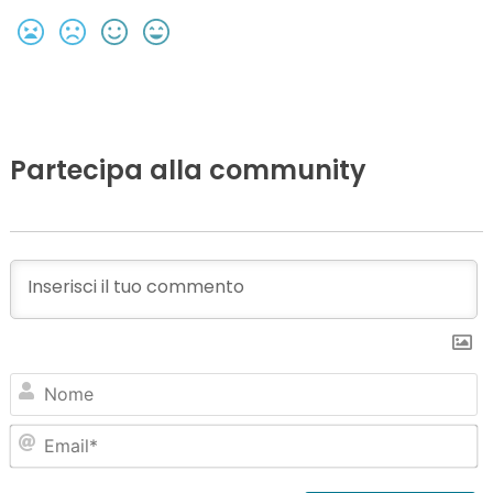
Partecipa alla community
N
Em