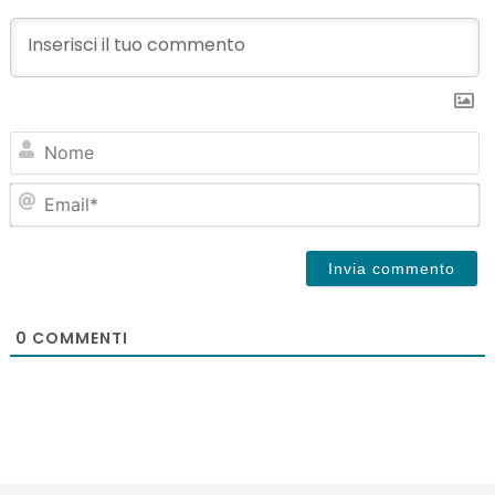
N
Em
0
COMMENTI