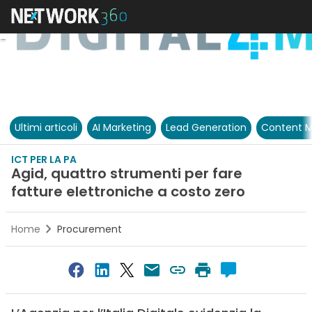
Ultimi articoli
AI Marketing
Lead Generation
Content M
ICT PER LA PA
Agid, quattro strumenti per fare
fatture elettroniche a costo zero
Home
Procurement