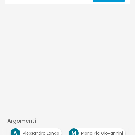
Argomenti
A
M
e
Alessandro Longo
Maria Pia Giovannini