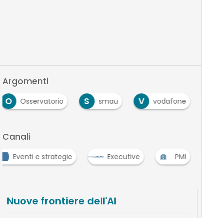
Argomenti
O
S
V
Osservatorio
smau
vodafone
Canali
Eventi e strategie
Executive
PMI
Nuove frontiere dell'AI