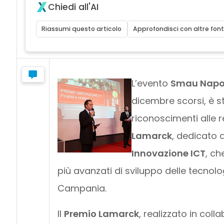
Chiedi all'AI
Riassumi questo articolo
Approfondisci con altre font
L’evento
Smau Napol
dicembre scorsi, è s
riconoscimenti alle re
Lamarck
, dedicato a
Innovazione ICT
, che
più avanzati di sviluppo delle tecnolo
Campania.
Il
Premio Lamarck
, realizzato in coll