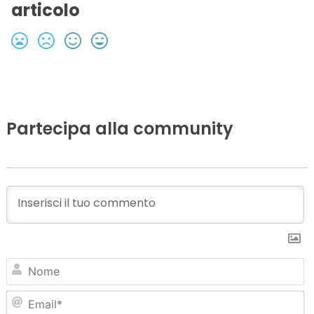
articolo
Partecipa alla community
N
Em