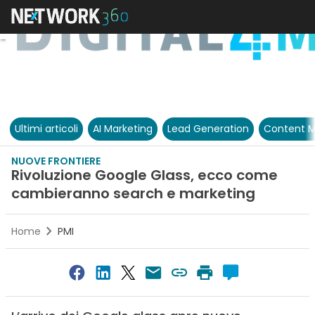
Ultimi articoli
AI Marketing
Lead Generation
Content M
NUOVE FRONTIERE
Rivoluzione Google Glass, ecco come
cambieranno search e marketing
Home
PMI