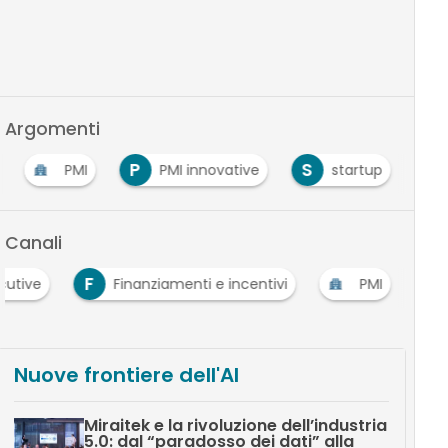
Argomenti
P
S
PMI
PMI innovative
startup
Canali
F
cutive
Finanziamenti e incentivi
PMI
Nuove frontiere dell'AI
Miraitek e la rivoluzione dell’industria
5.0: dal “paradosso dei dati” alla