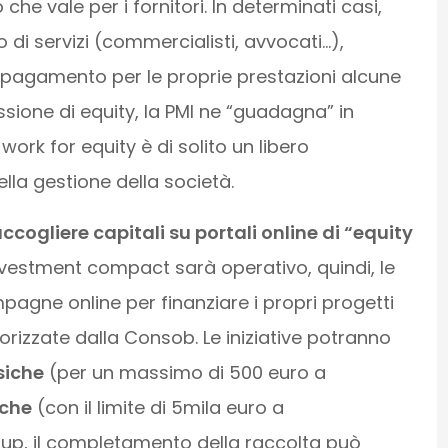
che vale per i fornitori. In determinati casi,
o di servizi (commercialisti, avvocati…),
pagamento per le proprie prestazioni alcune
ssione di equity, la PMI ne “guadagna” in
ork for equity è di solito un libero
lla gestione della società.
accogliere capitali su portali online di “equity
nvestment compact sarà operativo, quindi, le
agne online per finanziare i propri progetti
rizzate dalla Consob. Le iniziative potranno
siche
(per un massimo di 500 euro a
iche
(con il limite di 5mila euro a
tup, il completamento della raccolta può