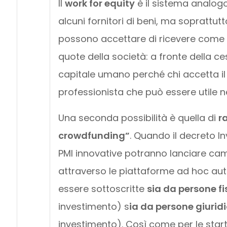
Il
work for equity
è il sistema analogo 
alcuni fornitori di beni, ma soprattutt
possono accettare di ricevere come 
quote della società: a fronte della ce
capitale umano perché chi accetta il w
professionista che può essere utile ne
Una seconda possibilità è quella di
r
crowdfunding”
. Quando il decreto I
PMI innovative potranno lanciare camp
attraverso le piattaforme ad hoc auto
essere sottoscritte
sia da persone fi
investimento) s
ia da persone giurid
investimento). Così come per le star