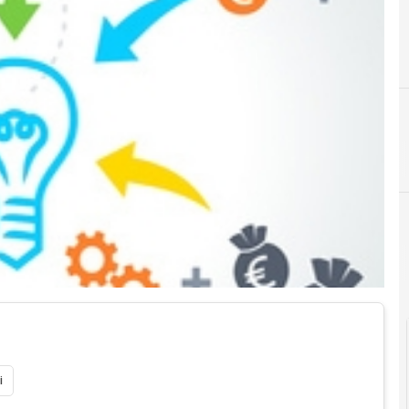
A
agevolazioni
Exe
i