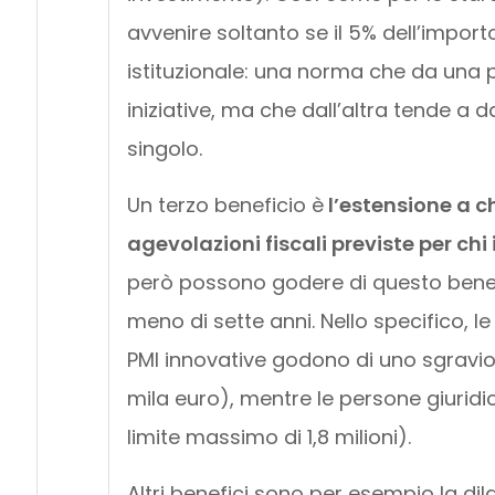
avvenire soltanto se il 5% dell’import
istituzionale: una norma che da una p
iniziative, ma che dall’altra tende a da
singolo.
Un terzo beneficio è
l’estensione a ch
agevolazioni fiscali previste per chi
però possono godere di questo benefi
meno di sette anni. Nello specifico, l
PMI innovative godono di uno sgravio
mila euro), mentre le persone giurid
limite massimo di 1,8 milioni).
Altri benefici sono per esempio la dila