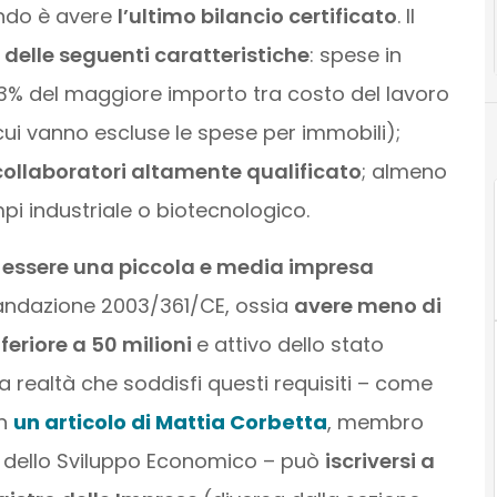
ondo è avere
l’ultimo bilancio certificato
. Il
 delle seguenti caratteristiche
: spese in
l 3% del maggiore importo tra costo del lavoro
cui vanno escluse le spese per immobili);
collaboratori altamente qualificato
; almeno
mpi industriale o biotecnologico.
 essere una piccola e media impresa
andazione 2003/361/CE, ossia
avere meno di
feriore a 50 milioni
e attivo dello stato
na realtà che soddisfi questi requisiti – come
on
un articolo di Mattia Corbetta
, membro
ro dello Sviluppo Economico – può
iscriversi a