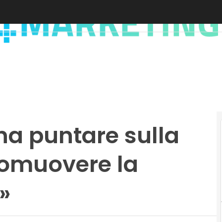
na puntare sulla
romuovere la
»