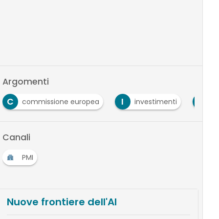
Argomenti
C
I
M
commissione europea
investimenti
M
Canali
PMI
Nuove frontiere dell'AI