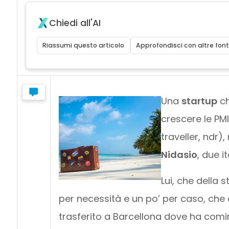
Chiedi all'AI
Riassumi questo articolo
Approfondisci con altre font
Una
startup
ch
crescere le PM
traveller, ndr),
Nidasio
, due i
Lui, che della 
per necessità e un po’ per caso, che
trasferito a Barcellona dove ha comi