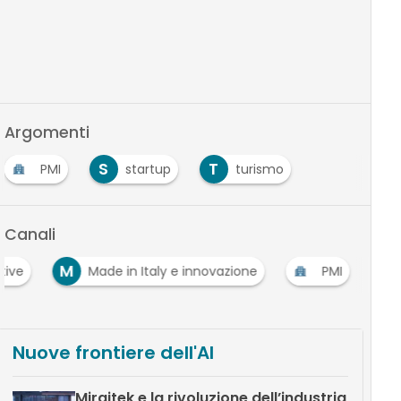
Argomenti
S
T
PMI
startup
turismo
Canali
M
tive
Made in Italy e innovazione
PMI
Nuove frontiere dell'AI
Miraitek e la rivoluzione dell’industria