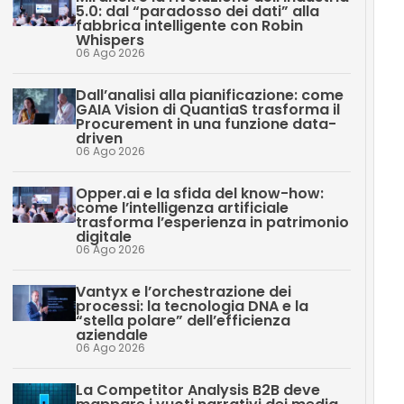
5.0: dal “paradosso dei dati” alla
fabbrica intelligente con Robin
Whispers
06 Ago 2026
Dall’analisi alla pianificazione: come
GAIA Vision di QuantiaS trasforma il
Procurement in una funzione data-
driven
06 Ago 2026
Opper.ai e la sfida del know-how:
come l’intelligenza artificiale
trasforma l’esperienza in patrimonio
digitale
06 Ago 2026
Vantyx e l’orchestrazione dei
processi: la tecnologia DNA e la
“stella polare” dell’efficienza
aziendale
06 Ago 2026
La Competitor Analysis B2B deve