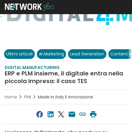
Ultimi articoli
AI Marketing
Lead Generation
Content M
DIGITAL MANUFACTURING
ERP e PLM insieme, il digitale entra nella
piccola impresa: il caso TES
Home
PMI
Made In Italy E Innovazione