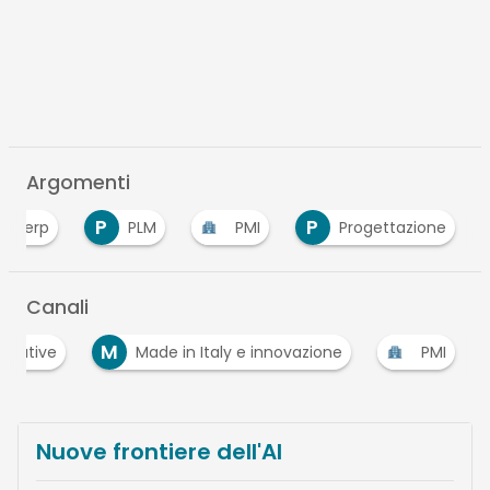
Argomenti
E
P
P
erp
PLM
PMI
Progettazione
Canali
M
ecutive
Made in Italy e innovazione
PMI
Nuove frontiere dell'AI