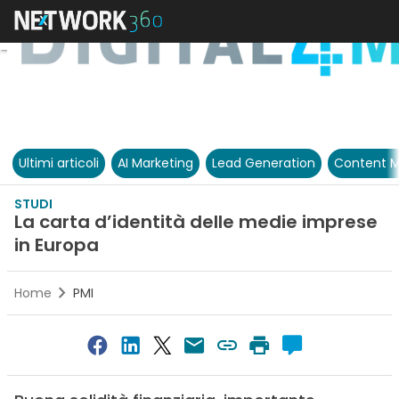
Ultimi articoli
AI Marketing
Lead Generation
Content M
STUDI
La carta d’identità delle medie imprese
in Europa
Home
PMI