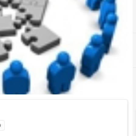
A
as a service
i