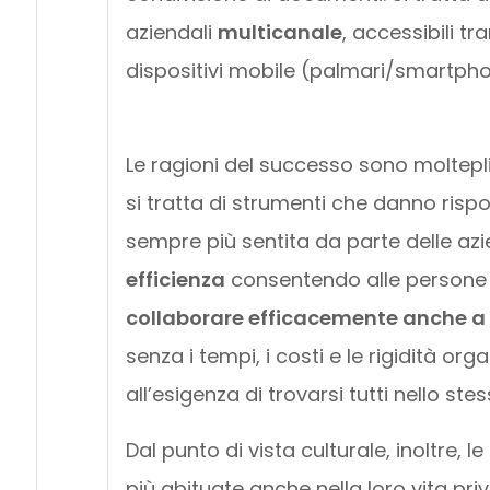
aziendali
multicanale
, accessibili tr
dispositivi mobile (palmari/smartph
Le ragioni del successo sono molteplici
si tratta di strumenti che danno risp
sempre più sentita da parte delle az
efficienza
consentendo alle persone 
collaborare efficacemente anche a
senza i tempi, i costi e le rigidità org
all’esigenza di trovarsi tutti nello ste
Dal punto di vista culturale, inoltre,
più abituate anche nella loro vita pri