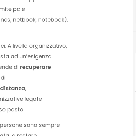
amite pc e
ones, netbook, notebook).
. A livello organizzativo,
osta ad un’esigenza
iende di
recuperare
di
 distanza
,
anizzative legate
sso posto.
 le persone sono sempre
vata, a restare