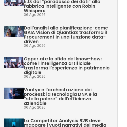
5.0: dal “paradosso dei dati” alla
fabbrica intelligente con Robin
Whispers
06 Ago 2026
Dall’analisi alla pianificazione: come
GAIA Vision di QuantiaS trasforma il
Procurement in una funzione data-
driven
06 Ago 2026
Opper.ai e la sfida del know-how:
come l’intelligenza artificiale
trasforma l’esperienza in patrimonio
digitale
06 Ago 2026
Vantyx e l’orchestrazione dei
processi: la tecnologia DNA e la
“stella polare” dell’efficienza
aziendale
06 Ago 2026
La Competitor Analysis B2B deve
mappare i vuoti narrativi dei media