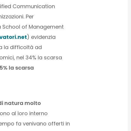
 Unified Communication
izzazioni. Per
ella School of Management
atori.net
) evidenzia
 la difficoltà ad
nomici, nel 34% la scarsa
25% la scarsa
 di natura molto
ono al loro interno
tempo fa venivano offerti in