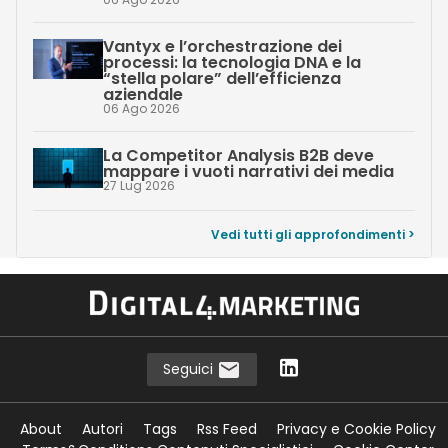
Vantyx e l’orchestrazione dei
processi: la tecnologia DNA e la
“stella polare” dell’efficienza
aziendale
06 Ago 2026
La Competitor Analysis B2B deve
mappare i vuoti narrativi dei media
27 Lug 2026
Vedi tutti gli approfondimenti >
Seguici
About
Autori
Tags
Rss Feed
Privacy e Cookie Policy