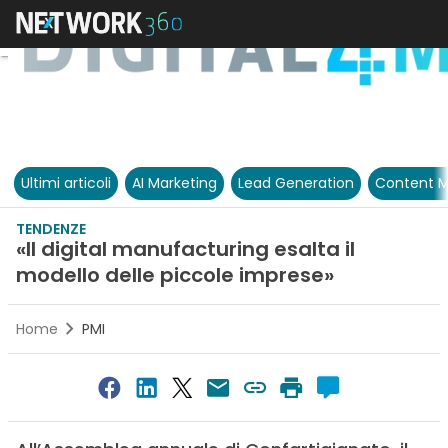
Ultimi articoli
AI Marketing
Lead Generation
Content M
TENDENZE
«Il digital manufacturing esalta il
modello delle piccole imprese»
Home
PMI