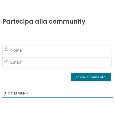
Partecipa alla community
N
Em
0
COMMENTI