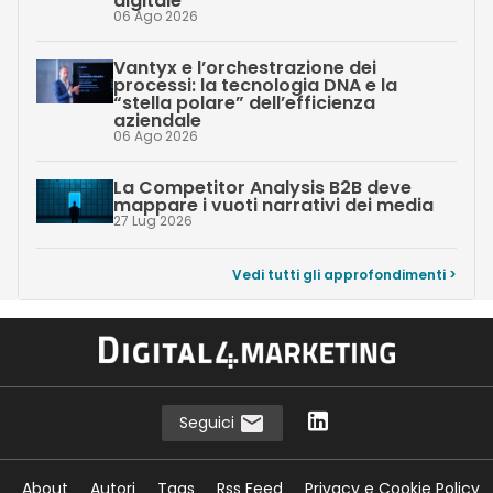
digitale
06 Ago 2026
Vantyx e l’orchestrazione dei
processi: la tecnologia DNA e la
“stella polare” dell’efficienza
aziendale
06 Ago 2026
La Competitor Analysis B2B deve
mappare i vuoti narrativi dei media
27 Lug 2026
Vedi tutti gli approfondimenti >
Seguici
About
Autori
Tags
Rss Feed
Privacy e Cookie Policy