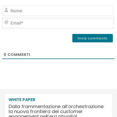
N
Em
0
COMMENTI
WHITE PAPER
Dalla frammentazione all’orchestrazione:
la nuova frontiera del customer
engagement nell’era phygital