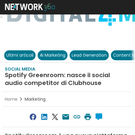
Ultimi articoli
AI Marketing
Lead Generation
Content M
SOCIAL MEDIA
Spotify Greenroom: nasce il social
audio competitor di Clubhouse
Home
Marketing