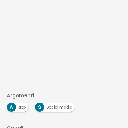
Argomenti
A
S
app
Social media