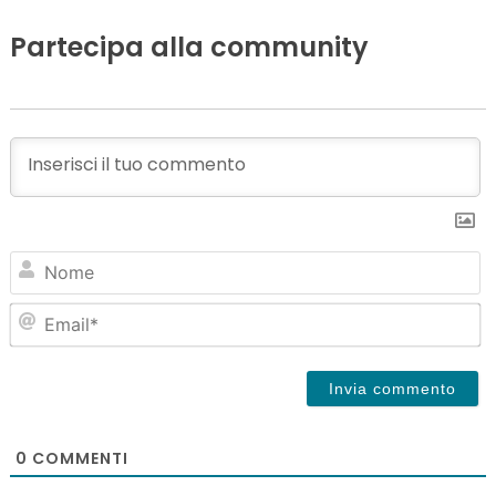
Partecipa alla community
N
Em
0
COMMENTI