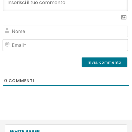
N
Em
0
COMMENTI
WHITE PAPER