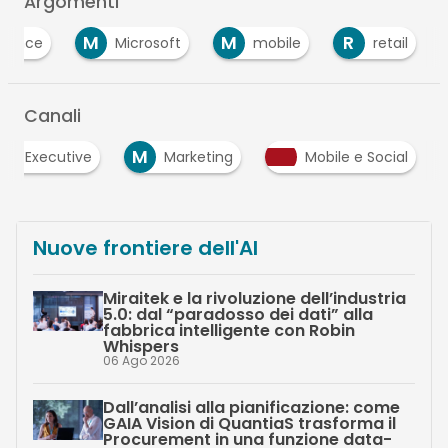
Argomenti
M
M
R
rience
Microsoft
mobile
retail
Canali
M
Executive
Marketing
Mobile e Social
Nuove frontiere dell'AI
Miraitek e la rivoluzione dell’industria
5.0: dal “paradosso dei dati” alla
fabbrica intelligente con Robin
Whispers
06 Ago 2026
Dall’analisi alla pianificazione: come
GAIA Vision di QuantiaS trasforma il
Procurement in una funzione data-