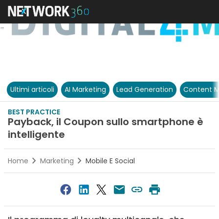
Ultimi articoli
AI Marketing
Lead Generation
Content M
BEST PRACTICE
Payback, il Coupon sullo smartphone è
intelligente
Home
Marketing
Mobile E Social