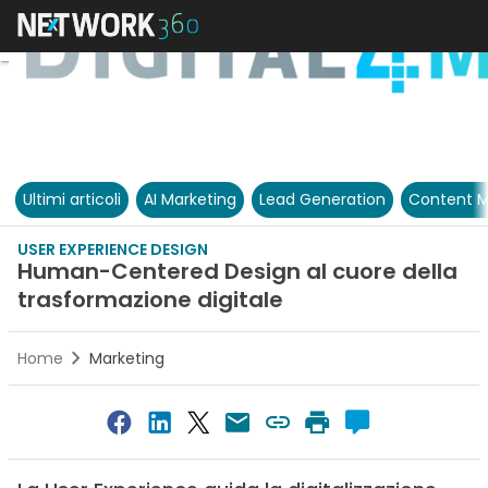
Ultimi articoli
AI Marketing
Lead Generation
Content M
USER EXPERIENCE DESIGN
Human-Centered Design al cuore della
trasformazione digitale
Home
Marketing