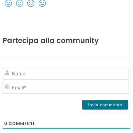
Partecipa alla community
N
Em
0
COMMENTI