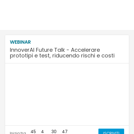
WEBINAR
InnoverAI Future Talk - Accelerare
prototipi e test, riducendo rischi e costi
45
4
30
46
Inizia tra
ISCRIVITI