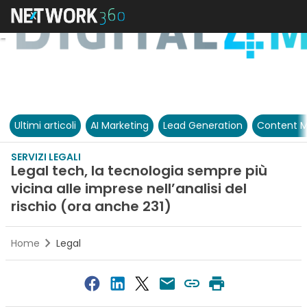
Ultimi articoli
AI Marketing
Lead Generation
Content M
SERVIZI LEGALI
Legal tech, la tecnologia sempre più
vicina alle imprese nell’analisi del
rischio (ora anche 231)
Home
Legal