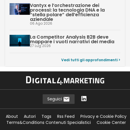
Vantyx e l’orchestrazione dei
processi: la tecnologia DNA e la
“stella polare” dell’efficienza
aziendale
06 Ago 2026
La Competitor Analysis B2B deve
mappare i vuoti narrativi dei media
27 Lug 2026
Vedi tutti gli approfondimenti >
Seguici
About
Autori
Tags
Rss Feed
Privacy e Cookie Policy
Terms&Conditions Contenuti Specialistici
Cookie Center