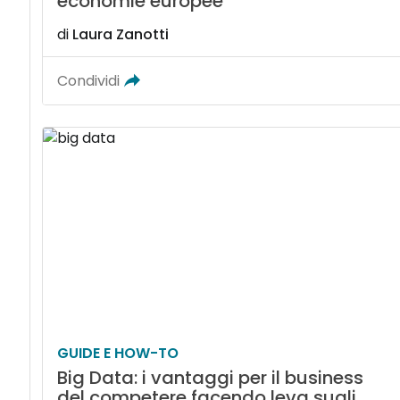
economie europee
di
Laura Zanotti
Condividi
GUIDE E HOW-TO
Big Data: i vantaggi per il business
del competere facendo leva sugli