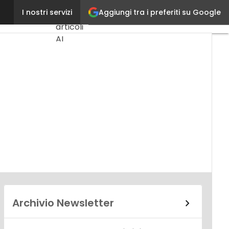
Aggiungi tra i preferiti su Google
Laura Zanotti
I nostri servizi
Ultimi
articoli
AI
Marketing
Lead
Generation
Content
Marketing
Martech
&
Salestech
Archivio Newsletter