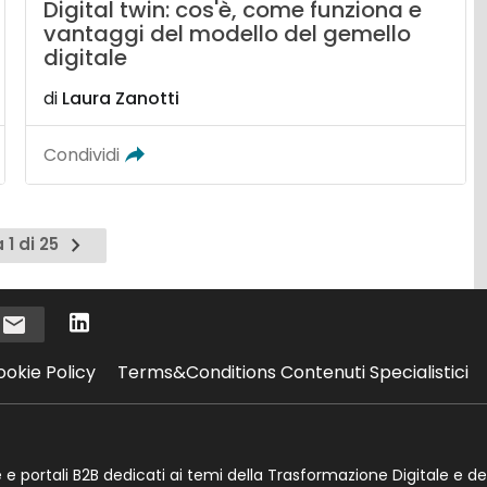
Digital twin: cos'è, come funziona e
vantaggi del modello del gemello
digitale
di
Laura Zanotti
Condividi
Pagina
 1 di 25
successiva
i
ookie Policy
Terms&Conditions Contenuti Specialistici
te e portali B2B dedicati ai temi della Trasformazione Digitale e de