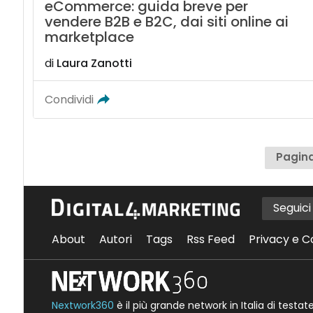
eCommerce: guida breve per
vendere B2B e B2C, dai siti online ai
marketplace
di
Laura Zanotti
Condividi
Pagina
Seguic
About
Autori
Tags
Rss Feed
Privacy e C
Nextwork360
è il più grande network in Italia di testa